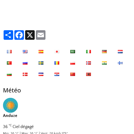
Partager
Facebook
X
Email
Météo
Anduze
°C
36
Ciel dégagé
Min: 36 °C | Max: 36 °C | Vent: 26 kmh 179°