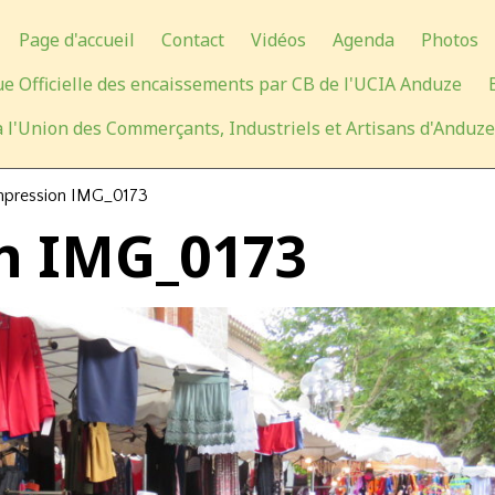
Page d'accueil
Contact
Vidéos
Agenda
Photos
e Officielle des encaissements par CB de l'UCIA Anduze
 l'Union des Commerçants, Industriels et Artisans d'Anduze
pression IMG_0173
n IMG_0173