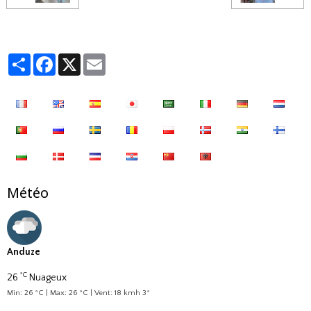
Partager
Facebook
X
Email
Météo
Anduze
°C
26
Nuageux
Min: 26 °C | Max: 26 °C | Vent: 18 kmh 3°