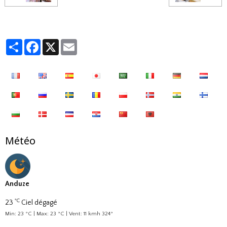
Partager
Facebook
X
Email
Météo
Anduze
°C
23
Ciel dégagé
Min: 23 °C | Max: 23 °C | Vent: 11 kmh 324°