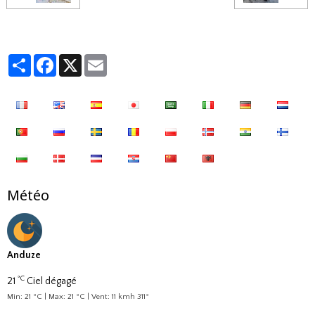
Partager
Facebook
X
Email
Météo
Anduze
°C
21
Ciel dégagé
Min: 21 °C | Max: 21 °C | Vent: 11 kmh 311°