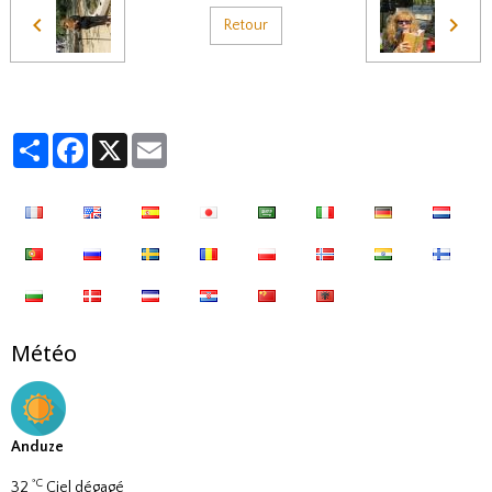
Retour
Partager
Facebook
X
Email
Météo
Anduze
°C
32
Ciel dégagé