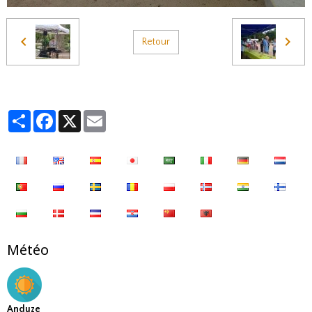
Retour
Partager
Facebook
X
Email
Météo
Anduze