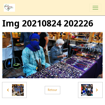
Img 20210824 202226
Retour